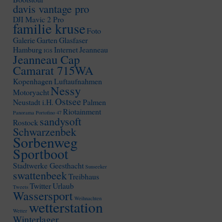
davis vantage pro
DJI Mavic 2 Pro
familie kruse
Foto
Galerie
Garten
Glasfaser
Hamburg
Internet
Jeanneau
IGS
Jeanneau Cap
Camarat 715WA
Kopenhagen
Luftaufnahmen
Nessy
Motoryacht
Ostsee
Neustadt i.H.
Palmen
Riotainment
Panorama
Portofino 47
sandysoft
Rostock
Schwarzenbek
Sorbenweg
Sportboot
Stadtwerke Geesthacht
Sunseeker
swattenbeek
Treibhaus
Twitter
Urlaub
Tweets
Wassersport
Weihnachten
wetterstation
Wetter
Winterlager