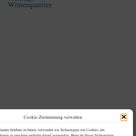
Winterquartier
Cookie-Zustimmung verwalten
InfoBox
Wetterstation, kurz defekt
timales Erlebnis zu bieten, verwenden wir Technologien wie Cookies, um
Urlaub Sommer 2022, mit Nessy!
tionen zu speichern und/oder darauf zuzugreifen. Wenn du diesen Technologien