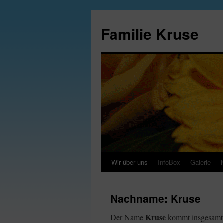
Zum
Inhalt
Familie Kruse
springen
Wir über uns
InfoBox
Galerie
Nachname: Kruse
Kruse
Der Name
kommt insgesamt 