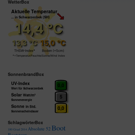
WetterBox
SonnenbrandBox
SchlagwörterBox
Boot
Absolute 52
180 Grad
2014
Bootstour