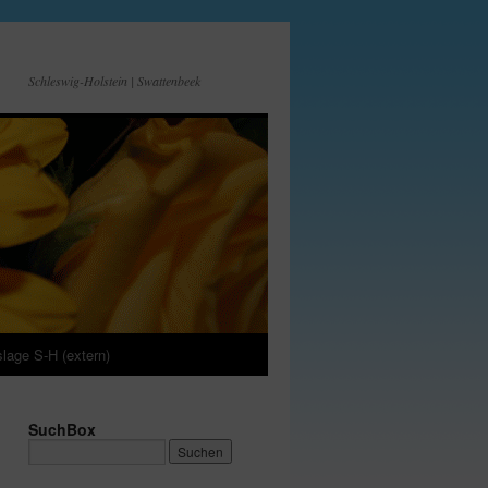
Schleswig-Holstein | Swattenbeek
lage S-H (extern)
SuchBox