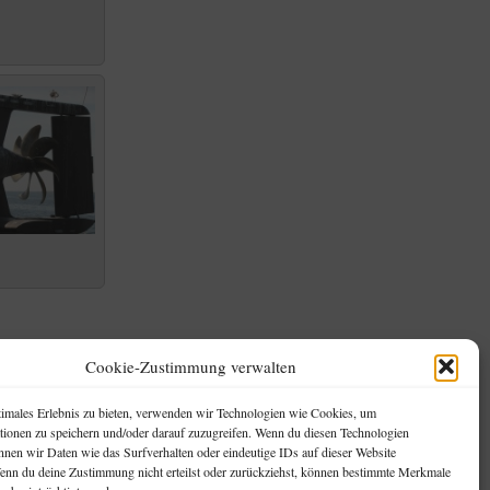
Cookie-Zustimmung verwalten
InfoBox
Wetterstation, kurz defekt
timales Erlebnis zu bieten, verwenden wir Technologien wie Cookies, um
Urlaub Sommer 2022, mit Nessy!
tionen zu speichern und/oder darauf zuzugreifen. Wenn du diesen Technologien
Garten-Projekt 2022: Poolbau
nnen wir Daten wie das Surfverhalten oder eindeutige IDs auf dieser Website
Luftaufnahmen: Schützenallee und
Wenn du deine Zustimmung nicht erteilst oder zurückziehst, können bestimmte Merkmale
Buschkoppel in Schwarzenbek