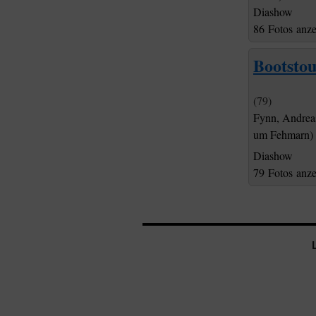
Diashow
86 Fotos anz
Bootstou
(79)
Fynn, Andrea
um Fehmarn)
Diashow
79 Fotos anz