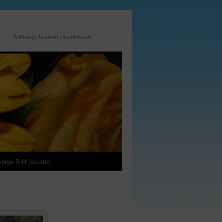
Schleswig-Holstein | Swattenbeek
lage S-H (extern)