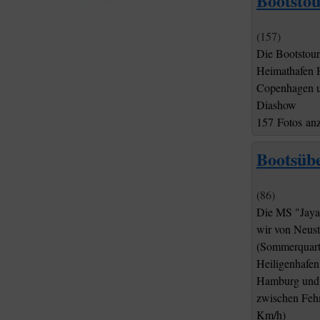
Bootstou
(157)
Die Bootstour
Heimathafen 
Copenhagen un
Diashow
157 Fotos an
Bootsüb
(86)
Die MS "Jaya 
wir von Neust
(Sommerquarti
Heiligenhafen
Hamburg und 
zwischen Feh
Km/h)