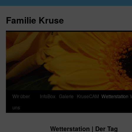
Zum
Inhalt
Familie Kruse
springen
Wir über
InfoBox
Galerie
KruseCAM
Wetterstation
uns
Wetterstation | Der Tag